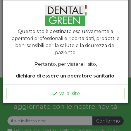
Prezzo regolare
Prezzo
38,80 €*
40,00 €

(47,34 € ivato 22%)
Questo sito è destinato esclusivamente a
operatori professionali e riporta dati, prodotti e

beni sensibili per la salute e la sicurezza del
paziente.
Visualizzazione di 1-1 di 1 articolo(i)
Pertanto, per visitare il sito,
dichiaro di essere un operatore sanitario.

vai al sito
Iscriviti alla newsletter e resta
aggiornato con le nostre novità
Confermo
Conferisco il mio consenso al trattamento dei miei dati nell'ambito