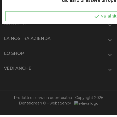
dichiaro di essere un ope

vai al si
CONTATTI
LA NOSTRA AZIENDA
LO SHOP
VEDI ANCHE
Prodotti e servizi in odontoiatria - Copyright 2026
Dentalgreen © -
webagency