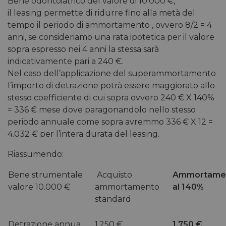
Bene odontoiatrico del valore di 10.000 €,
il leasing permette di ridurre fino alla metà del
tempo il periodo di ammortamento , ovvero 8/2 = 4
anni, se consideriamo una rata ipotetica per il valore
sopra espresso nei 4 anni la stessa sarà
indicativamente pari a 240 €.
Nel caso dell’applicazione del superammortamento
l’importo di detrazione potrà essere maggiorato allo
stesso coefficiente di cui sopra ovvero 240 € X 140%
= 336 € mese dove paragonandolo nello stesso
periodo annuale come sopra avremmo 336 € X 12 =
4.032 € per l’intera durata del leasing.
Riassumendo:
Bene strumentale
Acquisto
Ammortame
valore 10.000 €
ammortamento
al 140%
standard
Detrazione annua
1.250 €
1.750 €